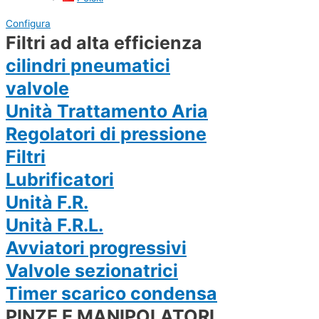
Configura
Filtri ad alta efficienza
cilindri pneumatici
valvole
Unità Trattamento Aria
Regolatori di pressione
Filtri
Lubrificatori
Unità F.R.
Unità F.R.L.
Avviatori progressivi
Valvole sezionatrici
Timer scarico condensa
PINZE E MANIPOLATORI