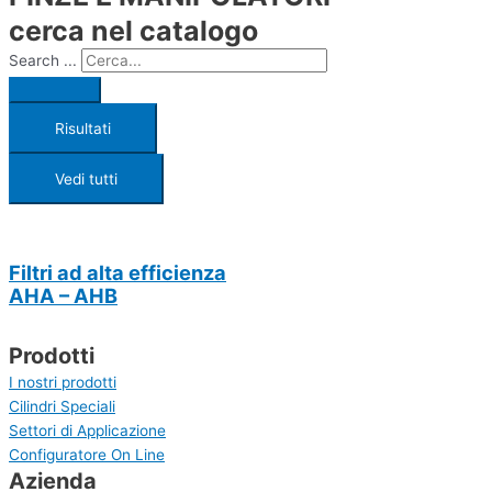
cerca nel catalogo
Search ...
Risultati
Vedi tutti
Filtri ad alta efficienza
AHA – AHB
Prodotti
I nostri prodotti
Cilindri Speciali
Settori di Applicazione
Configuratore On Line
Azienda