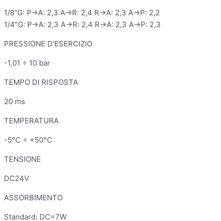
1/8"G: P→A: 2,3 A→R: 2,4 R→A: 2,3 A→P: 2,2
1/4"G: P→A: 2,3 A→R: 2,4 R→A: 2,3 A→P: 2,3
PRESSIONE D'ESERCIZIO
-1,01 ÷ 10 bar
TEMPO DI RISPOSTA
20 ms
TEMPERATURA
-5°C ÷ +50°C
TENSIONE
DC24V
ASSORBIMENTO
Standard: DC=7W