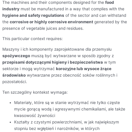
The machines and their components designed for the
food
industry
must be manufactured in a way that complies with the
hygiene and safety regulations
of the sector and can withstand
the
corrosive or highly corrosive environment
generated by the
presence of vegetable juices and residues.
This particular context requires:
Maszyny i ich komponenty zaprojektowane dla przemysłu
spożywczego
muszą być wytwarzane w sposób zgodny z
przepisami dotyczącymi higieny i bezpieczeństwa
w tym
sektorze i mogą wytrzymać
korozyjne lub wysoce żrące
środowisko
wytwarzane przez obecność soków roślinnych i
pozostałości.
Ten szczególny kontekst wymaga:
Materiały, które są w stanie wytrzymać nie tylko częste
mycie gorącą wodą i agresywnymi chemikaliami, ale także
kwasowość żywności
Kształty z czystymi powierzchniami, w jak największym
stopniu bez wgłębień i narożników, w których